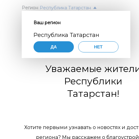
Регион
Республика Татарстан
Ваш регион
Согл
ПОЛ
Республика Татарстан
перс
Авт
ДА
НЕТ
орга
Нажимая
согласие
Уважаемые жител
порядке,
цифр
по разви
Республики
коммуни
обще
организа
Татарстан!
119770001
комм
муниципа
pdn@dial
отн
сайте
htt
требован
пер
персонал
Хотите первыми узнавать о новостях и дос
Цели 
1. Об
региона? Мы расскажем о благоустрой